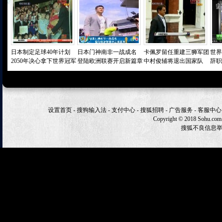
日本制定足球40年计划
日本门神南非一战成名
卡佩罗留任重建三狮军团
世界
2050年决心拿下世界冠军
登陆欧洲联赛开启新篇章
中村俊辅将退出国家队
辞职
设置首页
-
搜狗输入法
-
支付中心
-
搜狐招聘
-
广告服务
-
客服中心
Copyright
©
2018 Sohu.com
搜狐不良信息