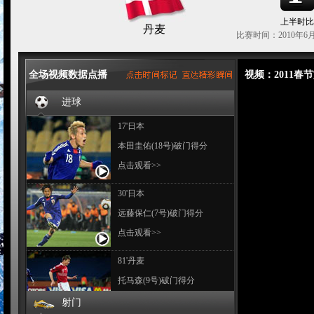
上半时比
丹麦
比赛时间：2010年6月
全场视频数据点播
视频：2011
进球
17'日本
本田圭佑(18号)破门得分
点击观看>>
30'日本
远藤保仁(7号)破门得分
点击观看>>
81'丹麦
托马森(9号)破门得分
点击观看>>
射门