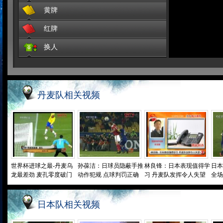
黄牌
88'日本
冈崎慎司(9号)破门得分
红牌
点击观看>>
换人
丹麦队相关视频
世界杯进球之最-丹麦乌
孙葆洁：日球员隐蔽手推
林良锋：日本表现值得学
日本
龙最差劲 麦孔零度破门
动作犯规 点球判罚正确
习 丹麦队发挥令人失望
全场
日本队相关视频