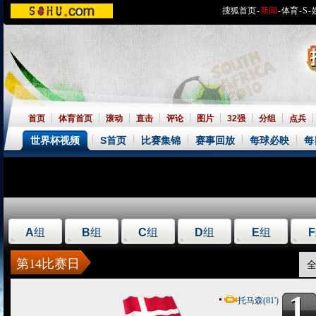
搜狐首页
-
新闻
-
体育
-
S
-
首页
体育首页
滚动
直击
评论
图片
32强
分组
点兵
世界杯视频
S首页
比赛集锦
赛事回放
每球必映
每
A
组
B
组
C
组
D
组
E
组
F
第14比赛日
1
1
托马森(81')