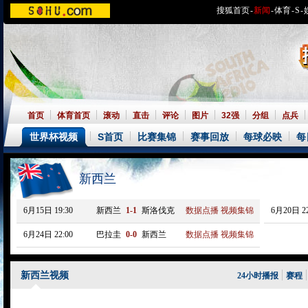
搜狐首页
-
新闻
-
体育
-
S
-
首页
体育首页
滚动
直击
评论
图片
32强
分组
点兵
世界杯视频
S首页
比赛集锦
赛事回放
每球必映
每
新西兰
6月15日 19:30
新西兰
1-1
斯洛伐克
数据点播
视频集锦
6月20日 22
6月24日 22:00
巴拉圭
0-0
新西兰
数据点播
视频集锦
新西兰视频
24小时播报
赛程