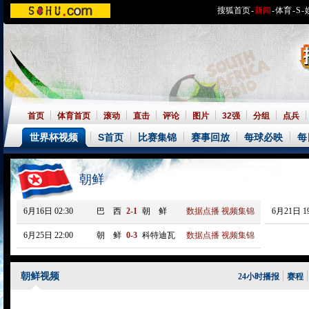
搜狐首页
-
新闻
-
体育
-
S
-
首页
体育首页
滚动
直击
评论
图片
32强
分组
点兵
世界杯视频
S首页
比赛集锦
赛事回放
每球必映
每
朝鲜
6月16日 02:30
巴 西
2-1
朝 鲜
数据点播
视频集锦
6月21日 19
6月25日 22:00
朝 鲜
0-3
科特迪瓦
数据点播
视频集锦
朝鲜视频
24小时播报
赛程