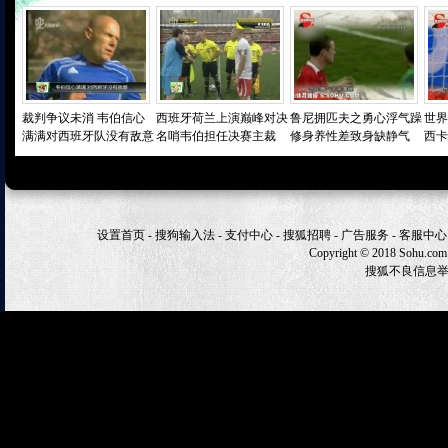
裁判争议未消 韦伯信心
西班牙荷兰上演巅峰对决
鲁尼拥匹夫之勇心浮气躁
世界
满满对西班牙队没有敌意
名哨韦伯担任决赛主裁
修身养性差致身缺静气
西卡
设置首页
-
搜狗输入法
-
支付中心
-
搜狐招聘
-
广告服务
-
客服中心
Copyright
©
2018 Sohu.com
搜狐不良信息