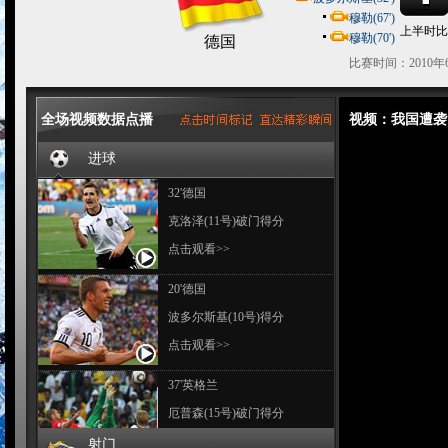
穆勒(67')
上半时比
穆勒(70')
德国
比赛时间：2010年6
全场视频数据点播
视频：我国遭袭
进球
32'德国
克洛泽(11号)破门得分
点击观看>>
20'德国
波多尔斯基(10号)得分
点击观看>>
37'英格兰
厄普森(15号)破门得分
点击观看>>
射门