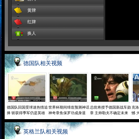
黄牌
67'德国
穆勒(13号)破门得分
红牌
点击观看>>
换人
70'德国
穆勒(13号)破门得分
点击观看>>
德国队相关视频
德国队回国受球迷热情追
世界杯期间缔造预测神话
总统将授予德国新战车勋
克洛
捧 斩获得季军仍是英雄
神奇章鱼保罗功成身退
章 主帅勒夫不确定未来
憾 
英格兰队相关视频