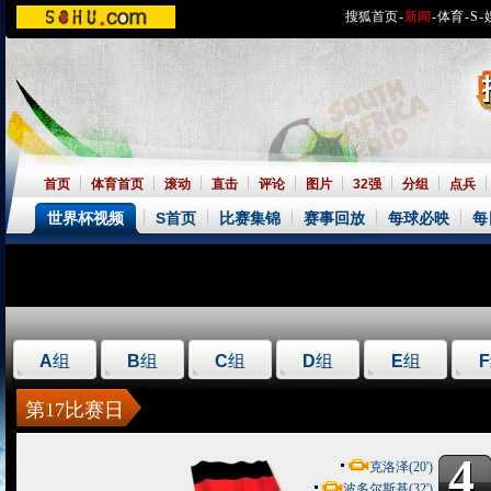
搜狐首页
-
新闻
-
体育
-
S
-
首页
体育首页
滚动
直击
评论
图片
32强
分组
点兵
世界杯视频
S首页
比赛集锦
赛事回放
每球必映
每
A
组
B
组
C
组
D
组
E
组
F
第17比赛日
4
4
克洛泽(20')
波多尔斯基(32')