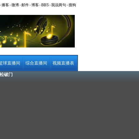
-
播客
-
微博
-
邮件
-
博客
-
BBS
-
我说两句
-
搜狗
篮球直播间
综合直播间
视频直播表
轻松破门