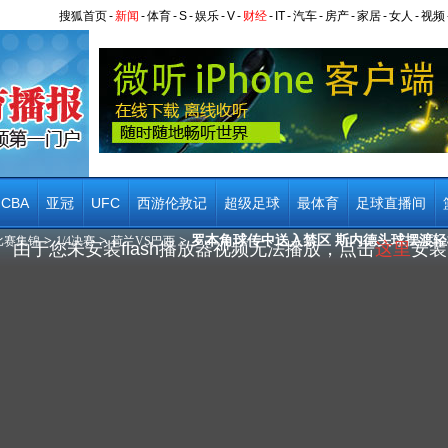
搜狐首页
-
新闻
-
体育
-
S
-
娱乐
-
V
-
财经
-
IT
-
汽车
-
房产
-
家居
-
女人
-
视频
CBA
亚冠
UFC
西游伦敦记
超级足球
最体育
足球直播间
>
>
> 罗本角球传中送入禁区 斯内德头球摆渡
比赛集锦
1/4决赛
荷兰VS巴西
由于您未安装flash播放器视频无法播放，点击
这里
安装