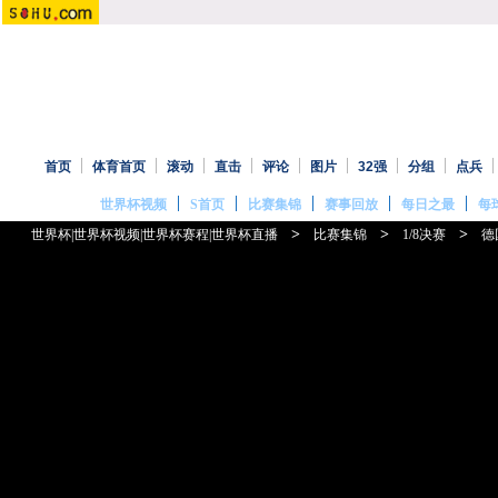
首页
体育首页
滚动
直击
评论
图片
32强
分组
点兵
世界杯视频
S首页
比赛集锦
赛事回放
每日之最
每
>
>
>
世界杯|世界杯视频|世界杯赛程|世界杯直播
比赛集锦
1/8决赛
德