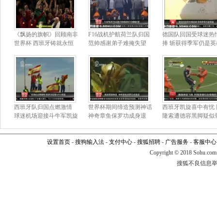
《飘扬的旗帜》回顾南非
F16战机护航荷兰队归国
德国队回国受球迷热
世界杯 西班牙铸就永恒
范帅感谢弟子难掩失望
捧 斩获得季军仍是英
西班牙队归国点燃激情
世界杯期间缔造预测神话
西班牙凯旋喜中有忧 
球迷机场迎接斗牛军凯旋
神奇章鱼保罗功成身退
隆索遭德容黑脚疑似
设置首页
-
搜狗输入法
-
支付中心
-
搜狐招聘
-
广告服务
-
客服中心
Copyright
©
2018 Sohu.com
搜狐不良信息