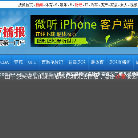
搜狐首页
-
新闻
-
体育
-
S
-
娱乐
-
V
-
财经
-
IT
-
汽车
-
房产
-
家居
-
女人
-
视频
CBA
亚冠
UFC
西游伦敦记
超级足球
最体育
足球直播间
>
>
> 维罗索左路传中送妙传 蒂亚戈门前头槌劲
比赛集锦
G组
朝鲜VS葡萄牙
由于您未安装flash播放器视频无法播放，点击
这里
安装