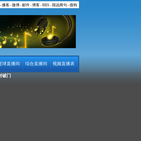
-
播客
-
微博
-
邮件
-
博客
-
BBS
-
我说两句
-
搜狗
篮球直播间
综合直播间
视频直播表
射破门